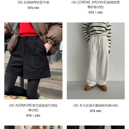
(預) 扣環綁帶砂質半裙
(預) [CRÈME ARCHIVE]後開衩雙
層紗裙(2色)
NT$ 490
NT$ 1,580
(預) ADDMORE燈芯絨挺版打摺短
(預) 冬日必備天鵝絨刷毛褲(4色)
褲(2色)
NT$ 980
NT$ 1,280