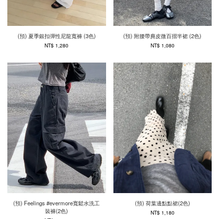
(預) 夏季銀扣彈性尼龍寬褲 (3色)
(預) 附腰帶麂皮微百摺半裙 (2色)
NT$ 1,280
NT$ 1,080
(預) Feelings #evermore寬鬆水洗工
(預) 荷葉邊點點裙(2色)
裝褲(2色)
NT$ 1,180