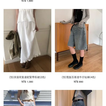
NT$ 1,680
(預)浪漫荷葉邊鬆緊帶長裙(2色)
(預)寬版百慕達牛仔短褲(4色)
NT$ 1,080
NT$ 890