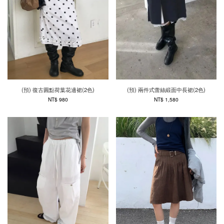
(預) 復古圓點荷葉花邊裙(2色)
(預) 兩件式蕾絲緞面中長裙(2色)
NT$ 980
NT$ 1,580