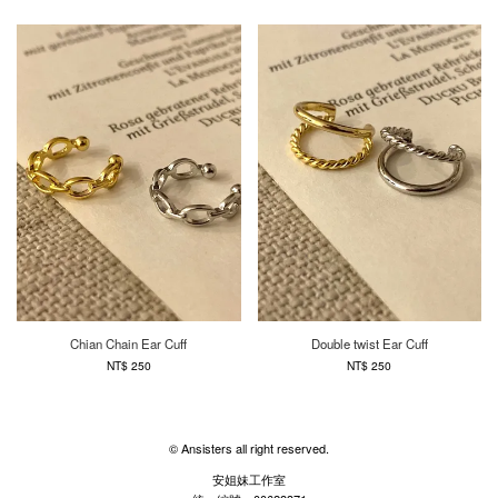
Chian Chain Ear Cuff
Double twist Ear Cuff
NT$ 250
NT$ 250
© Ansisters all right reserved.
安姐妹工作室