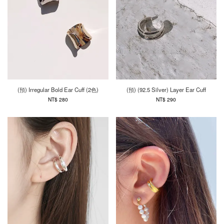
(預) Irregular Bold Ear Cuff (2色)
(預) (92.5 Silver) Layer Ear Cuff
NT$ 280
NT$ 290