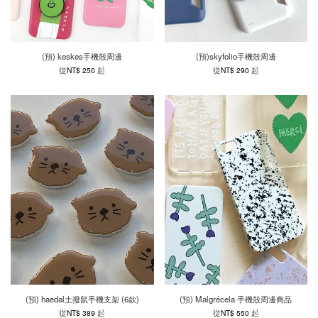
(預) keskes手機殼周邊
(預)skyfolio手機殼周邊
從
起
從
起
NT$ 250
NT$ 290
(預) haedal土撥鼠手機支架 (6款)
(預) Malgrécela 手機殼周邊商品
從
起
從
起
NT$ 389
NT$ 550