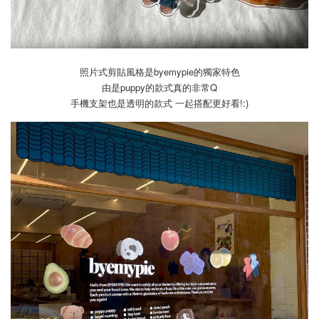
照片式剪貼風格是byemypie的獨家特色
由是puppy的款式真的非常Q
手機支架也是透明的款式 一起搭配更好看!:)