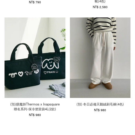
靴(4色)
NT$ 790
NT$ 2,580
(預)膳魔師Thermos x Inapsquare
(預) 冬日必備天鵝絨刷毛褲(4色)
聯名系列-保冷便當袋4L(2款)
NT$ 980
NT$ 980