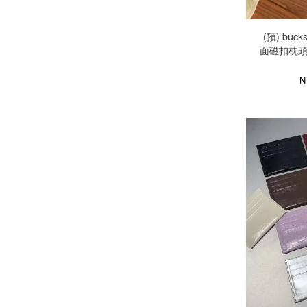
(預) buck
面磁扣枕頭包
N