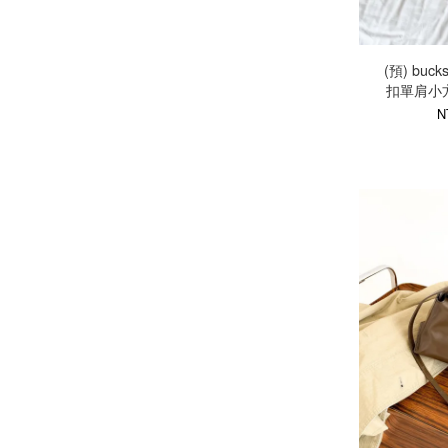
(預) buck
扣單肩小方
N