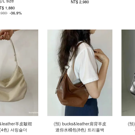
/L size
NT$ 2,980
T$ 1,880
,980
-36.9%
s&leather羊皮皺褶
(預) bucks&leather肩背羊皮
(預
(4色) 셔링숄더
迷你水桶包(8色) 트리플백