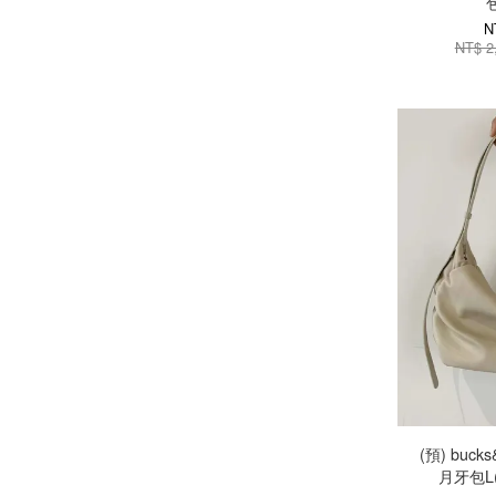
包
N
NT$ 2
(預) buck
月牙包L