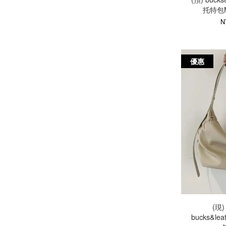
托特包M(6
N
優惠
(現
bucks&l