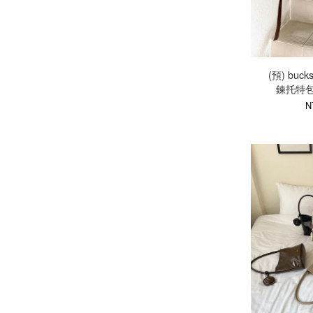
(預) buck
鍊托特包
N