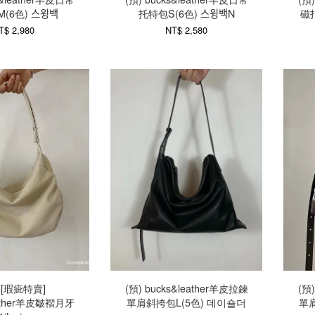
色) 스윙백
托特包S(6色) 스윙백N
磁
T$ 2,980
NT$ 2,580
) [瑕疵特賣]
(預) bucks&leather羊皮拉鍊
(預
eather羊皮皺褶月牙
單肩斜挎包L(5色) 데이숄더
單