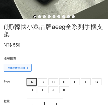
(預)韓國小眾品牌aeeg全系列手機支
架
NT$ 550
適用優惠
加構手機殼-150
Type
A
B
C
D
E
F
G
H
I
J
K
數量
-
+