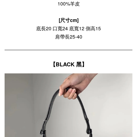
100%羊皮
[尺寸cm]
底長20 口寬24 底寬12 側高15
肩帶長25-40
【BLACK 黑】