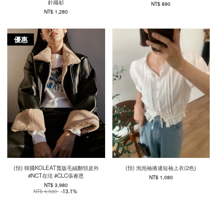
針織衫
NT$ 890
NT$ 1,280
優惠
(預) 韓國KOLEAT寬版毛絨翻領皮外
(預) 泡泡袖捲邊短袖上衣(2色)
#NCT在玹 #CLC張睿恩
NT$ 1,080
NT$ 3,980
NT$ 4,580
-13.1%