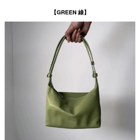
【GREEN 綠】