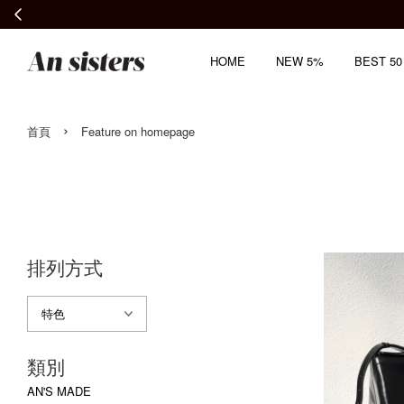
HOME
NEW 5%
BEST 50
›
首頁
Feature on homepage
排列方式
類別
AN'S MADE