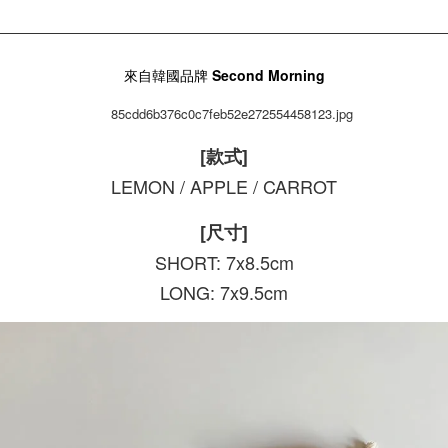
來自韓國品牌
Second Morning
[款式]
LEMON / APPLE / CARROT
[尺寸]
SHORT: 7x8.5cm
LONG: 7x9.5cm