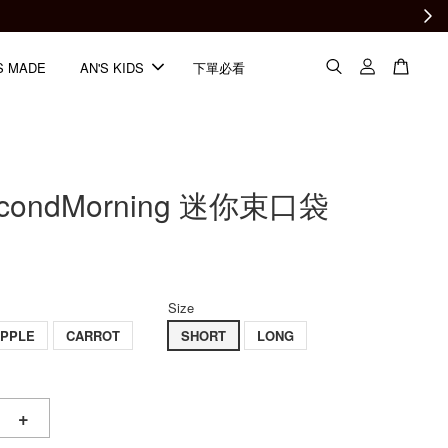
S MADE
AN'S KIDS
下單必看
econdMorning 迷你束口袋
Size
APPLE
CARROT
SHORT
LONG
+