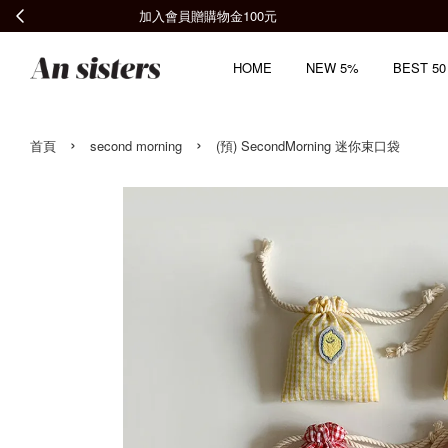
HOME
NEW 5%
BEST 50
›
›
首頁
second morning
(預) SecondMorning 迷你束口袋