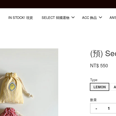
全館滿2000免運📦
IN STOCK! 現貨
SELECT 韓國選物
ACC 飾品
AN'
(預) S
NT$ 550
Type
LEMON
數量
-