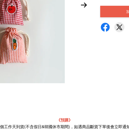
《預購》
21個工作天到貨(不含假日&韓國休市期間)，如遇商品斷貨下單後會立即