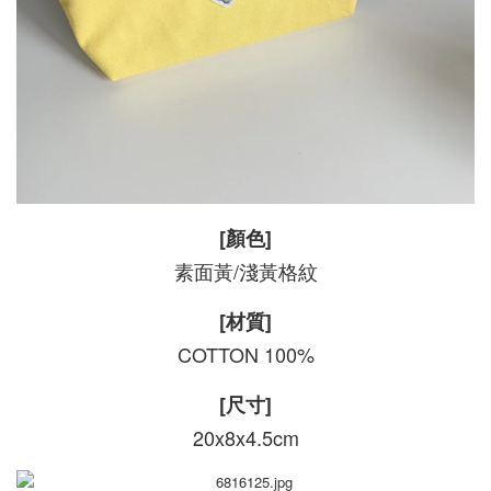
[顏色]
素面黃/淺黃格紋
[材質]
COTTON 100%
[尺寸]
20x8x4.5cm