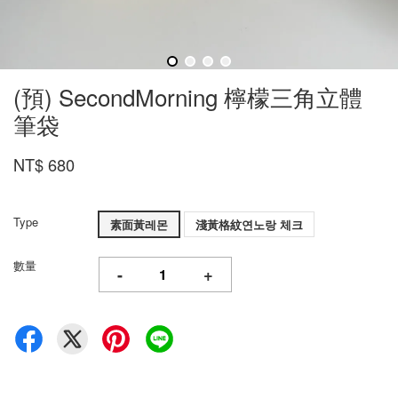
(預) SecondMorning 檸檬三角立體
筆袋
NT$ 680
Type
素面黃레몬
淺黃格紋연노랑 체크
數量
-
+