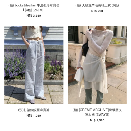
(預) bucks&leather 牛皮弧形單肩包
(預) 天絲混羊毛長袖上衣 (6色)
L(4色) 모네백L
NT$ 790
NT$ 3,580
(預)打褶條紋亞麻寬褲
(預) [CRÈME ARCHIVE]綁帶層次
連衣裙 (3WAYS)
NT$ 1,080
NT$ 1,580