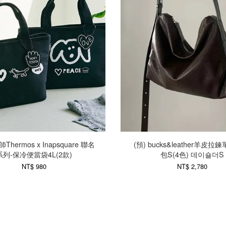
Thermos x Inapsquare 聯名
(預) bucks&leather羊皮
系列-保冷便當袋4L(2款)
包S(4色) 데이숄더S
NT$ 980
NT$ 2,780