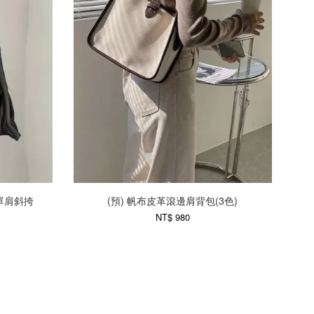
拉鍊單肩斜挎
(預) 帆布皮革滾邊肩背包(3色)
NT$ 980