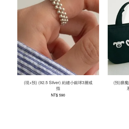
(現+預) (92.5 Silver) 絎縫小銀球3層戒
(預)膳魔師
指
NT$ 590