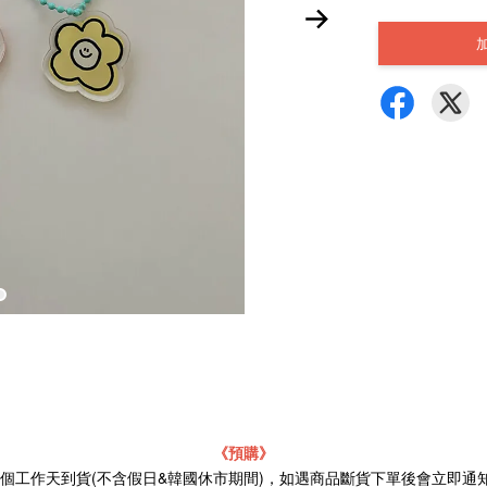
《預購》
21個工作天到貨(不含假日&韓國休市期間)，如遇商品斷貨下單後會立即