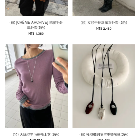
(預) [CRÈME ARCHIVE] 羊駝毛針
(預) 立領中長款風衣外套 (2色)
織外套(5色)
NT$ 2,480
NT$ 1,380
(預) 天絲混羊毛長袖上衣 (6色)
(預) 極簡橢圓簍空垂墜項鍊(3色)