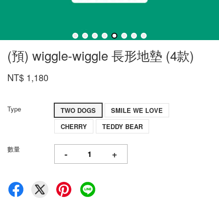
(預) wiggle-wiggle 長形地墊 (4款)
NT$ 1,180
Type
TWO DOGS
SMILE WE LOVE
CHERRY
TEDDY BEAR
數量
-
+