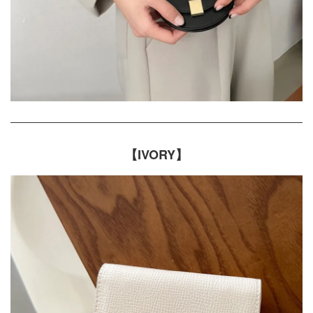
【IVORY】