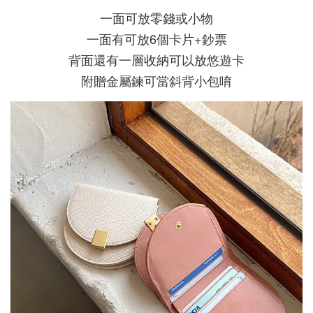
一面可放零錢或小物
一面有可放6個卡片+鈔票
背面還有一層收納可以放悠遊卡
附贈金屬鍊可當斜背小包唷