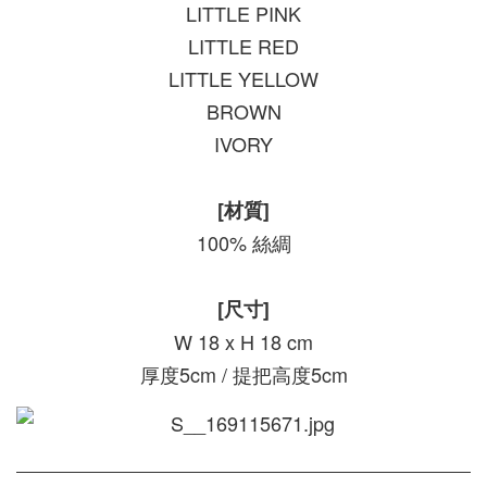
LITTLE PINK
LITTLE RED
LITTLE YELLOW
BROWN
IVORY
[材質]
100% 絲綢
[尺寸]
W 18 x H 18 cm
厚度5cm / 提把高度5cm