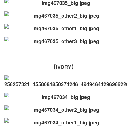
【IVORY】