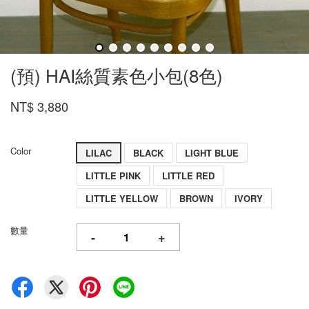
(預) HAI絲質素色小包(8色)
NT$ 3,880
Color
LILAC
BLACK
LIGHT BLUE
LITTLE PINK
LITTLE RED
LITTLE YELLOW
BROWN
IVORY
數量
-
+