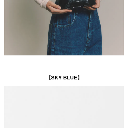
【
SKY BLUE
】