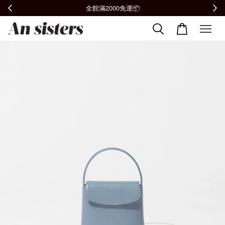
全館滿2000免運📦