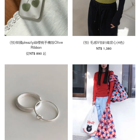
(預)韓國pleazly綠櫻桃手機殼Olive
(預) 毛感V領針織背心(4色)
Ribbon
NT$ 1,380
從
起
NT$ 890