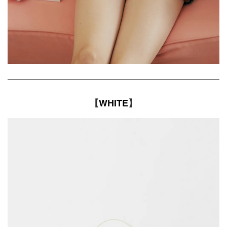
【
WHITE
】