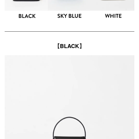
【
BLACK
】