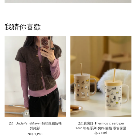
我猜你喜歡
(預) Under-Vi #Mayvi 翻領鈕釦短袖
(預)膳魔師 Thermos x zero per
針織衫
zero 聯名系列-狗狗/貓貓 吸管保溫
杯600ml
NT$ 1,280