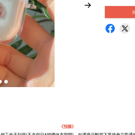
《預購》
21個工作天到貨(不含假日&韓國休市期間)，如遇商品斷貨下單後會立即