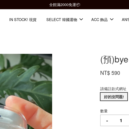
全館滿2000免運📦
IN STOCK! 現貨
SELECT 韓國選物
ACC 飾品
AN'
(預)by
NT$ 590
請備註款式網址
好的沒問題!
數量
-