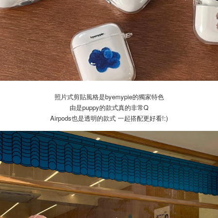
照片式剪貼風格是byemypie的獨家特色
由是puppy的款式真的非常Q
Airpods也是透明的款式 一起搭配更好看!:)