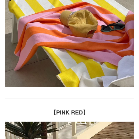
【PINK RED】