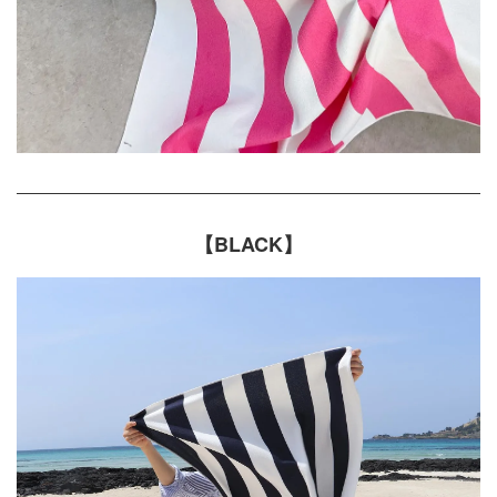
【BLACK】