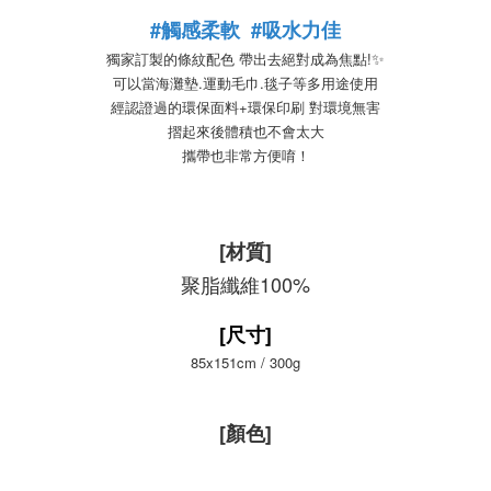
#觸感
柔軟 #
吸水力佳
✨
獨家訂製的條紋配色 帶出去絕對成為焦點!
可以當海灘墊.運動毛巾.毯子等多用途使用
經認證過的環保面料+環保印刷 對環境無害
摺起來後體積也不會太大
攜帶也非常方便唷！
[材質]
聚脂纖維100%
[尺寸]
85x151cm / 300g
[顏色]