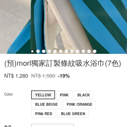
(預)morl獨家訂製條紋吸水浴巾(7色)
NT$ 1,280
NT$ 1,580
-19%
Color
YELLOW
PINK
BLACK
BLUE BEIGE
PINK ORANGE
PINk RED
BLUE GREEN
數量