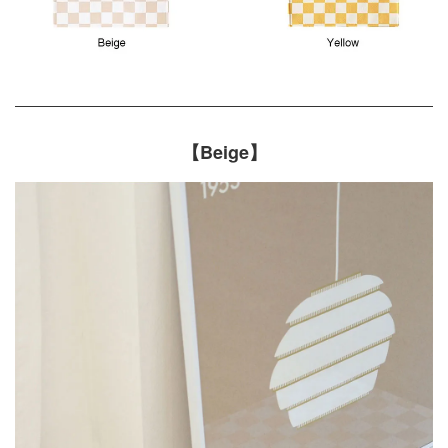
【Beige】