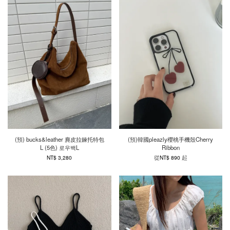
(預) bucks&leather 麂皮拉鍊托特包
(預)韓國pleazly櫻桃手機殼Cherry
L (5色) 로우백L
Ribbon
從
起
NT$ 3,280
NT$ 890