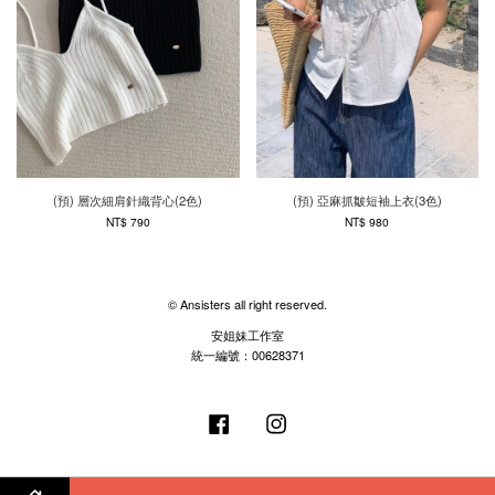
(預) 層次細肩針織背心(2色)
(預) 亞麻抓皺短袖上衣(3色)
NT$ 790
NT$ 980
© Ansisters all right reserved.
安姐妹工作室
統一編號：00628371
Facebook
Instagram