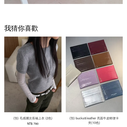
我猜你喜歡
(預) 毛感層次長袖上衣 (2色)
(預) bucks&leather 亮面牛皮輕便卡
夾(10色)
NT$ 790