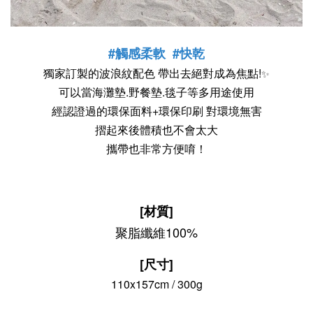
#觸感
柔軟 #
快乾
獨家訂製的波浪紋配色 帶出去絕對成為焦點!
✨
可以當海灘墊.野餐墊.毯子等多用途使用
經認證過的環保面料+環保印刷 對環境無害
摺起來後體積也不會太大
攜帶也非常方便唷！
[材質]
聚脂纖維100%
[尺寸]
110x157cm / 300g