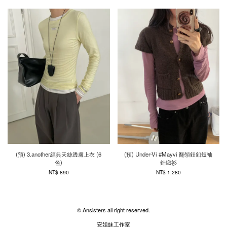
(預) 3.another經典天絲透膚上衣 (6
(預) Under-Vi #Mayvi 翻領鈕釦短袖
色)
針織衫
NT$ 890
NT$ 1,280
© Ansisters all right reserved.
安姐妹工作室