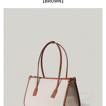
【BROWN】