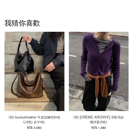
我猜你喜歡
(預) bucks&leather 牛皮拉鍊托特包
(預) [CRÈME ARCHIVE] 羊駝毛針
L(5色) 로우백L
織外套(5色)
NT$ 3,580
NT$ 1,380