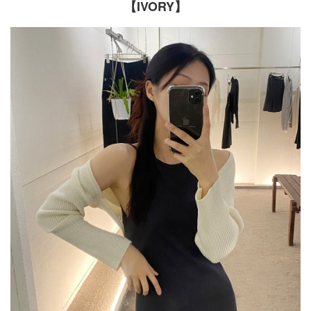
【IVORY】