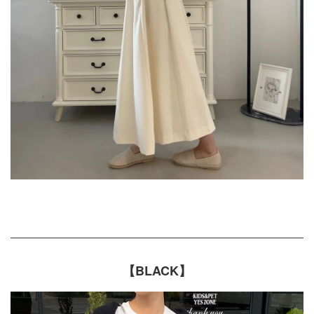
【BLACK】