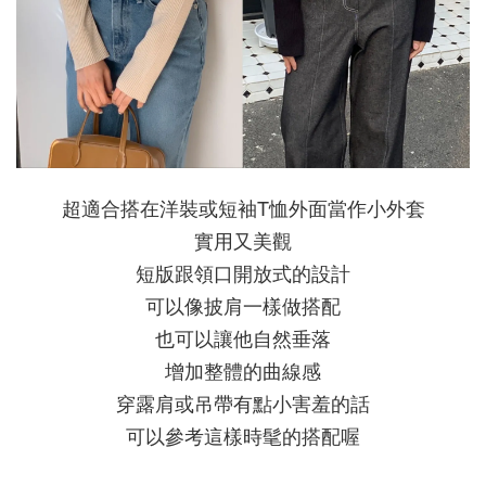
超適合搭在洋裝或短袖T恤外面
當作小外套
實用又美觀
短版跟領口開放式的設計
可以像披肩一樣做搭配
也可以讓他自然垂落
增加整體的曲線感
穿露肩或吊帶有點小害羞的話
可以參考這樣時髦的搭配喔