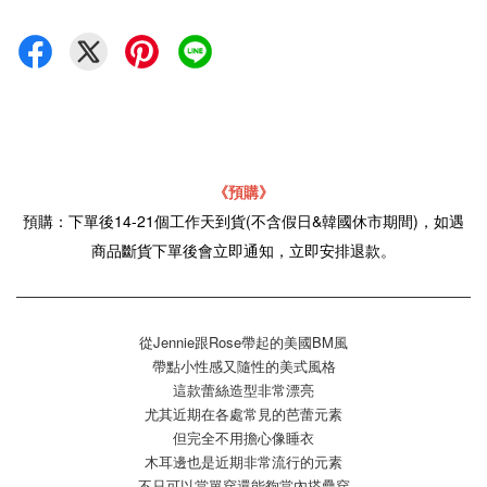
《預購》
預購：下單後14-21個工作天到貨(不含假日&韓國休市期間)，如遇
商品斷貨下單後會立即通知，立即安排退款。
從Jennie跟Rose帶起的美國BM風
帶點小性感又隨性的美式風格
這款蕾絲造型非常漂亮
尤其近期在各處常見的芭蕾元素
但完全不用擔心像睡衣
木耳邊也是近期非常流行的元素
不只可以當單穿還能夠當內搭疊穿