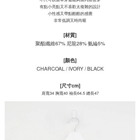
有點小亮點又不喜歡太複雜的設計
小性感又帶點酷酷的感覺
非常低調又時尚喔
[材質]
聚酯纖維67% 尼龍28% 氨綸5%
[顏色]
CHARCOAL /
IVORY /
BLACK
[尺寸cm]
肩寬34 胸寬40 袖長64.5 總長47