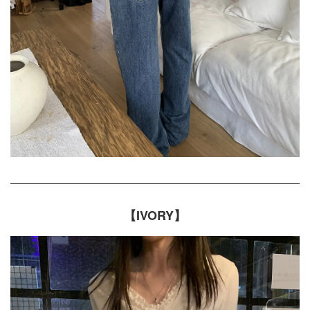
【IVORY】