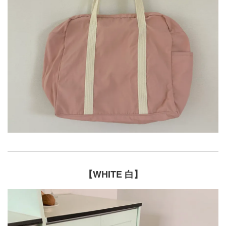
【WHITE 白】