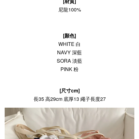
[材質]
尼龍100%
[顏色
]
WHITE 白
NAVY 深藍
SORA 淡藍
PINK 粉
[尺寸cm]
長35 高29cm 底厚13 繩子長度27