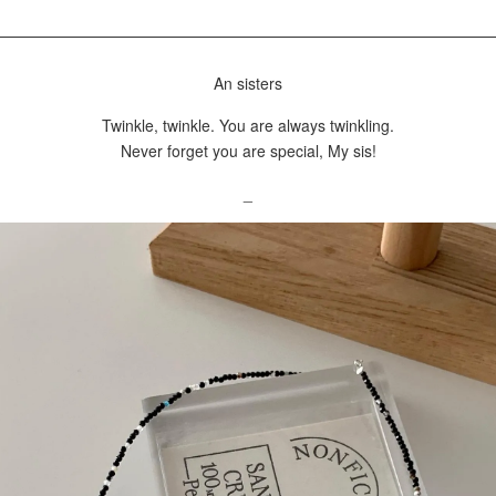
An sisters
Twinkle, twinkle. You are always twinkling.
Never forget you are special, My sis!
_