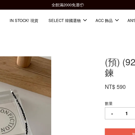
全館滿2000免運📦
IN STOCK! 現貨
SELECT 韓國選物
ACC 飾品
AN'
(預) (
鍊
NT$ 590
數量
-