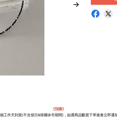
《預購》
21個工作天到貨(不含假日&韓國休市期間)，如遇商品斷貨下單後會立即