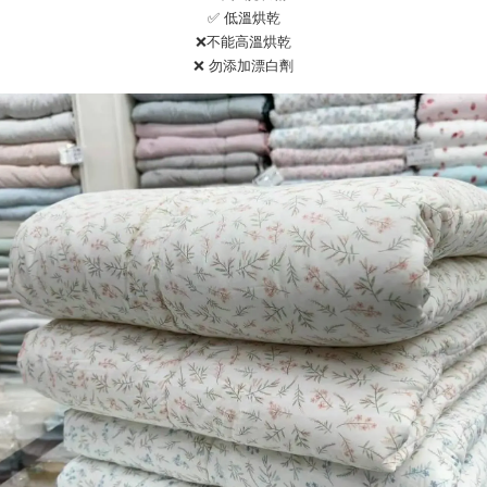
✅ 低溫烘乾
❌不能高溫烘乾
❌ 勿添加漂白劑