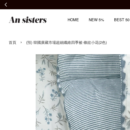
HOME
NEW 5%
BEST 50
›
首頁
(預) 韓國廣藏市場超細纖維四季被-條紋小花(2色)