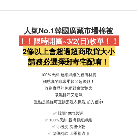
人氣No.1韓國廣藏市場棉被
！！限時開團~3/2(日)收單！！
2條以上會超過超商取貨大小
請務必選擇郵寄宅配唷！
100％天絲 超細纖維的親膚材質
觸感真的非常柔軟又超級輕！
收到實品的你絕對會驚艷😳
吸濕排汗又透氣
👍
重點是整條可直接丟洗衣機洗 超方便
✅ 韓國100%製造
✅ 100%天絲 親膚超細纖維
✅ 可機洗 洗後快乾
✅ 厚薄兩款 四季都適用