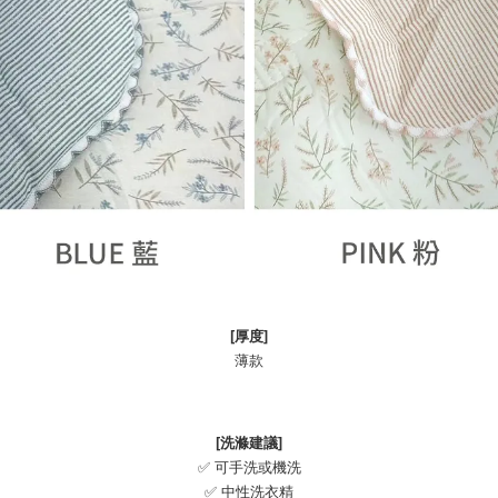
[厚度]
薄款
[洗滌建議]
✅ 可手洗或機洗
✅ 中性洗衣精