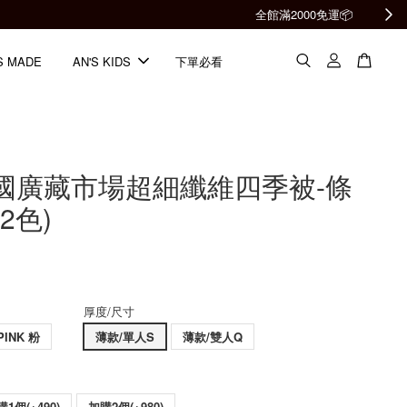
S MADE
AN'S KIDS
下單必看
 韓國廣藏市場超細纖維四季被-條
2色)
厚度/尺寸
PINK 粉
薄款/單人S
薄款/雙人Q
購1個(+490)
加購2個(+980)