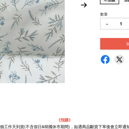
數量
-
《預購》
21個工作天到貨(不含假日&韓國休市期間)，如遇商品斷貨下單後會立即