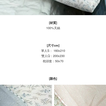
[材質]
100%天絲
[尺寸cm]
單人S： 160x210
雙人Q：200x230
枕頭套：50x70
[顏色]