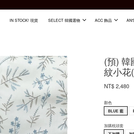
全館滿2000免運📦
IN STOCK! 現貨
SELECT 韓國選物
ACC 飾品
AN'
(預)
紋小花(
NT$ 2,480
顏色
BLUE 藍
加購枕頭套
不加購
加