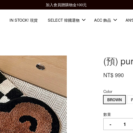
全館滿2000免運📦
IN STOCK! 現貨
SELECT 韓國選物
ACC 飾品
AN'
(預) p
NT$ 990
Color
BROWN
數量
-