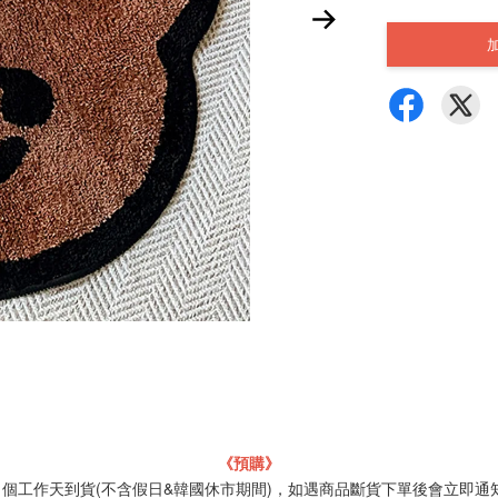
《預購》
21個工作天到貨(不含假日&韓國休市期間)，如遇商品斷貨下單後會立即