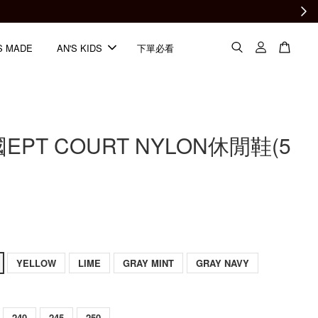
S MADE
AN'S KIDS
下單必看
國EPT COURT NYLON休閒鞋(5
YELLOW
LIME
GRAY MINT
GRAY NAVY
240
245
250