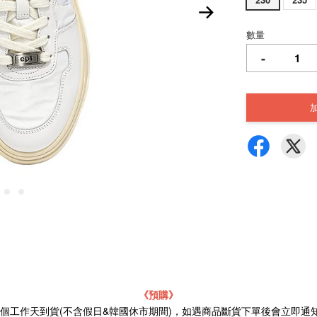
數量
-
《預購》
21個工作天到貨(不含假日&韓國休市期間)，如遇商品斷貨下單後會立即