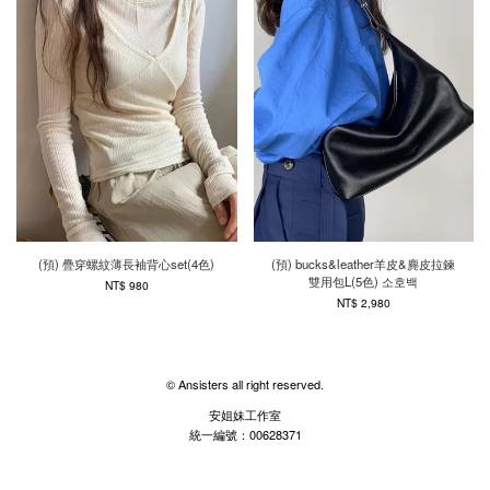
(預) 疊穿螺紋薄長袖背心set(4色)
(預) bucks&leather羊皮&麂皮拉鍊
雙用包L(5色) 소호백
NT$ 980
NT$ 2,980
© Ansisters all right reserved.
安姐妹工作室
統一編號：00628371