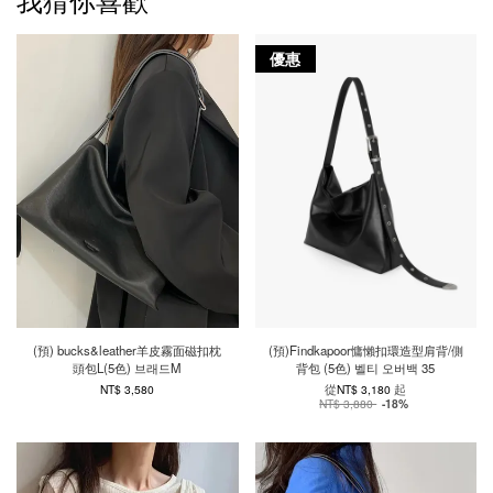
優惠
(預) bucks&leather羊皮霧面磁扣枕
(預)Findkapoor慵懶扣環造型肩背/側
頭包L(5色) 브래드M
背包 (5色) 벨티 오버백 35
從
起
NT$ 3,580
NT$ 3,180
NT$ 3,880
-18%