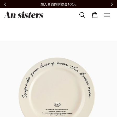
全館滿2000免運📦