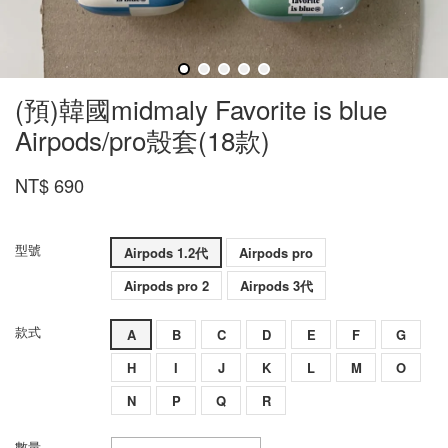
(預)韓國midmaly Favorite is blue
Airpods/pro殼套(18款)
NT$ 690
型號
Airpods 1.2代
Airpods pro
Airpods pro 2
Airpods 3代
款式
A
B
C
D
E
F
G
H
I
J
K
L
M
O
N
P
Q
R
數量