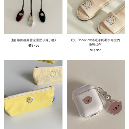
(預) 極簡橢圓簍空垂墜項鍊(3色)
(預) Decoview捲毛小狗毛巾布室內
拖鞋(2色)
NT$ 490
NT$ 550