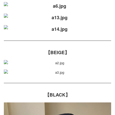
【BEIGE】
【BLACK】