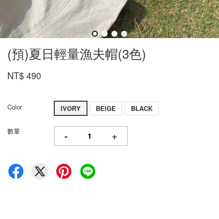
(預)夏日輕量漁夫帽(3色)
NT$ 490
Color
IVORY
BEIGE
BLACK
數量
-
+