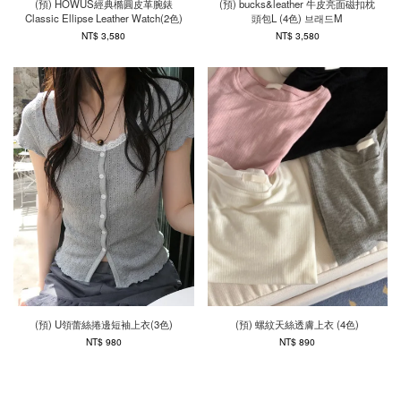
(預) HOWUS經典橢圓皮革腕錶
(預) bucks&leather 牛皮亮面磁扣枕
Classic Ellipse Leather Watch(2色)
頭包L (4色) 브래드M
NT$ 3,580
NT$ 3,580
(預) U領蕾絲捲邊短袖上衣(3色)
(預) 螺紋天絲透膚上衣 (4色)
NT$ 980
NT$ 890