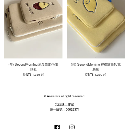
(預) SecondMorning 地瓜筆電包/電
(預) SecondMorning 檸檬筆電包/電
腦包
腦包
從
起
從
起
NT$ 1,380
NT$ 1,380
© Ansisters all right reserved.
安姐妹工作室
統一編號：00628371
Facebook
Instagram