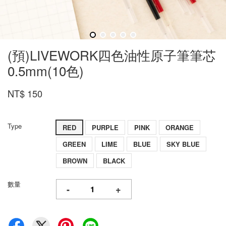
(預)LIVEWORK四色油性原子筆筆芯
0.5mm(10色)
NT$ 150
Type
RED
PURPLE
PINK
ORANGE
GREEN
LIME
BLUE
SKY BLUE
BROWN
BLACK
數量
-
+