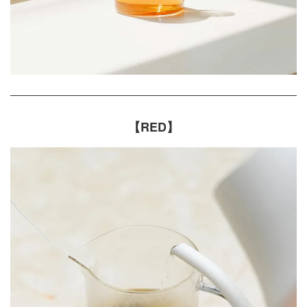
【RED】