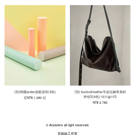
(預)韓國andar放鬆滾筒(3色)
(預) bucks&leather羊皮拉鍊單肩斜
挎包S(4色) 데이숄더S
從
起
NT$ 1,280
NT$ 2,780
© Ansisters all right reserved.
安姐妹工作室