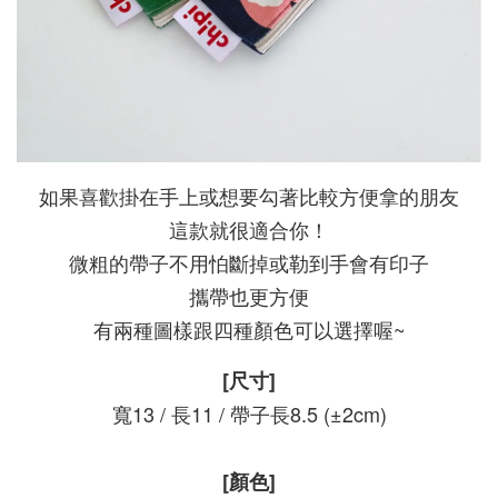
如果喜歡掛在手上或想要勾著比較方便拿的朋友
這款就很適合你！
微粗的帶子不用怕斷掉或勒到手會有印子
攜帶也更方便
有兩種圖樣跟四種顏色可以選擇喔~
[尺寸]
寬13 / 長11 / 帶子長8.5 (
±2cm)
[顏色]