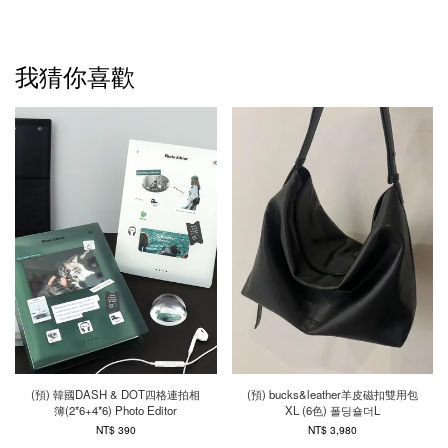
我猜你喜歡
(預) 韓國DASH & DOT四格連拍相
(預) bucks&leather羊皮磁扣雙用包
簿(2*6+4*6) Photo Editor
XL (6色) 폴딩숄더L
NT$ 390
NT$ 3,980