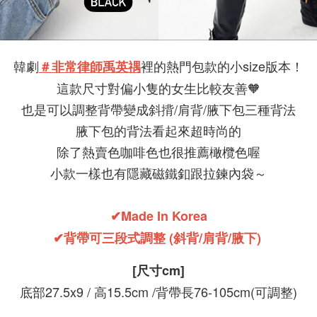
韓劇
裡的熱門包款的小size版本！
＃非常律師禹英禑
這款尺寸對偏小隻的女生比較友善🧡
也是可以調整背帶變成斜揹/肩背/腋下包三種背法
腋下包的背法看起來超時尚的
除了熱賣色咖啡色也很推薦橄欖色喔
小款一樣也有隱藏磁鐵釦跟拉鍊內袋～
✔Made In Korea
✔背帶可三段式調整 (斜背/肩背/腋下)
[尺寸cm]
底部27.5x9 / 高15.5cm /背帶長76-105cm(可調整)