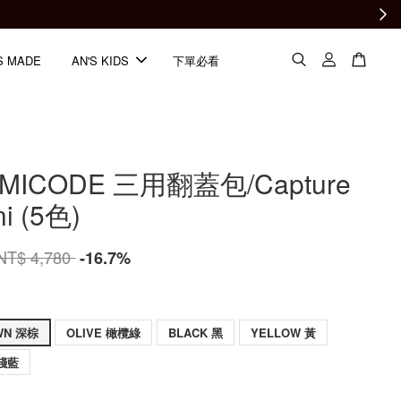
S MADE
AN'S KIDS
下單必看
EMICODE 三用翻蓋包/Capture
ni (5色)
NT$ 4,780
-16.7%
WN 深棕
OLIVE 橄欖綠
BLACK 黑
YELLOW 黃
 淺藍