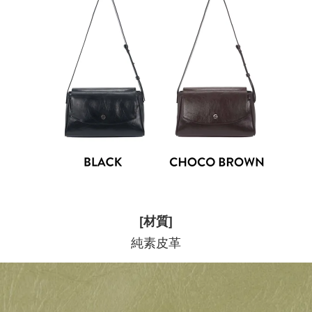
[材質]
純素皮革