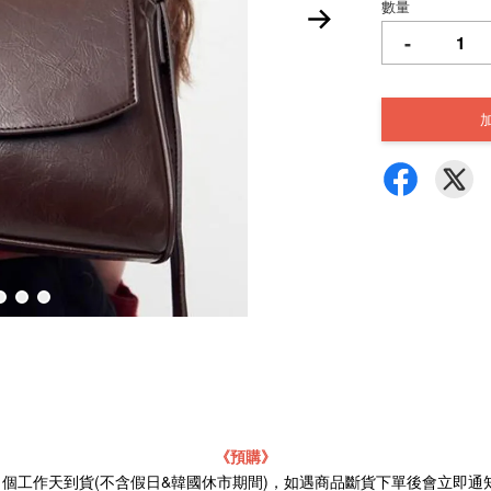
數量
-
《預購》
21個工作天到貨(不含假日&韓國休市期間)，如遇商品斷貨下單後會立即