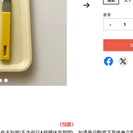
數量
-
《預購》
個工作天到貨(不含假日&韓國休市期間)，如遇商品斷貨下單後會