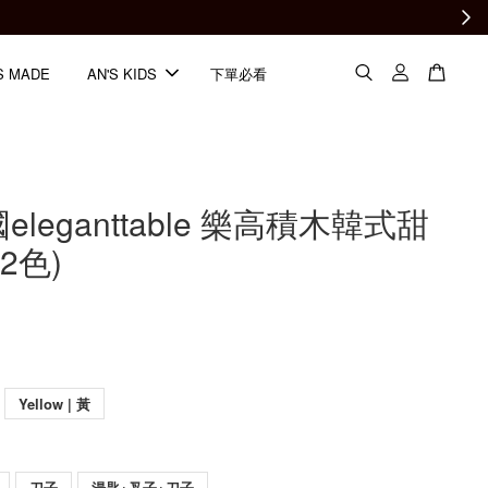
S MADE
AN'S KIDS
下單必看
eleganttable 樂高積木韓式甜
2色)
Yellow | 黃
刀子
湯匙+叉子+刀子