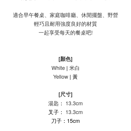
適合早午餐桌、家庭咖啡廳、休閒擺盤、野營
輕巧且耐用強度良好的材質
一起享受每天的餐桌吧!
[顏色]
White
|
米白
Yellow
| 黃
[尺寸]
湯匙
：
13.3cm
叉子：
13.3cm
刀子
：15
cm