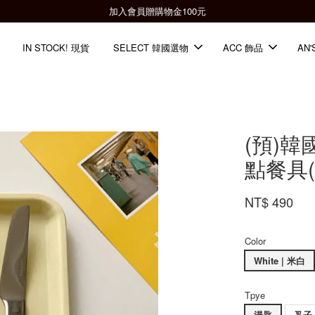
全館滿2000免運📦
IN STOCK! 現貨
SELECT 韓國選物
ACC 飾品
AN'
(預)韓國
點餐具(
NT$ 490
Color
White | 米白
Tpye
湯匙
叉子