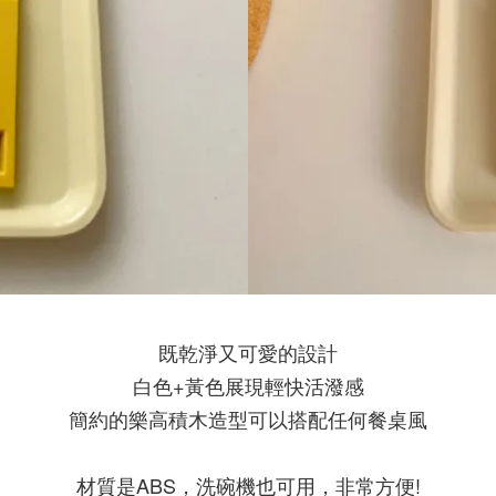
既乾淨又可愛的設計
白色+黃色展現輕快活潑感
簡約的樂高積木造型可以搭配任何餐桌風
材質是ABS，洗碗機也可用，非常方便!