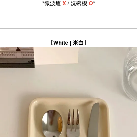
*微波爐
/ 洗碗機
*
X
O
【
White
|
米白
】