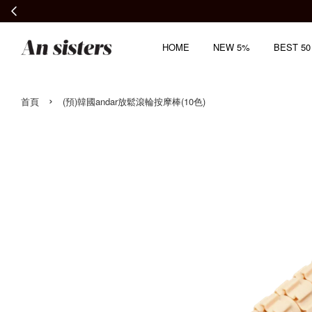
HOME
NEW 5%
BEST 50
›
首頁
(預)韓國andar放鬆滾輪按摩棒(10色)