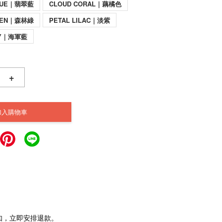
BLUE｜翡翠藍
CLOUD CORAL｜藕橘色
REEN｜森林綠
PETAL LILAC｜淡紫
VY｜海軍藍
+
加入購物車
通知，立即安排退款。