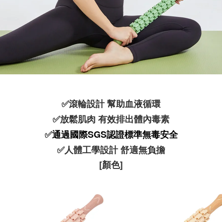
✅滾輪設計 幫助血液循環
✅放鬆肌肉 有效排出體內毒素
✅
通過國際SGS認證標準無毒安全
✅人體工學設計 舒適無負擔
[顏色]