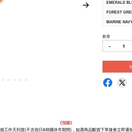
EMERALD 
FOREST G
MARINE NA
數量
-
《預購》
21個工作天到貨(不含假日&韓國休市期間)，如遇商品斷貨下單後會立即