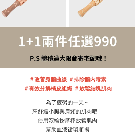
＃改善身體曲線 ＃排除體內毒素
＃有效分解橘皮組織 ＃放鬆結塊肌肉
為了疲勞的一天～
來舒緩小腿與肩頸的肌肉吧！
使用滾輪按摩棒放鬆肌肉
幫助血液循環順暢