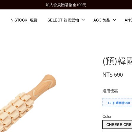
全館滿2000免運📦
IN STOCK! 現貨
SELECT 韓國選物
ACC 飾品
AN'
(預)韓
NT$ 590
適用優惠
1+1任選兩件990
Color
CHEESE CR