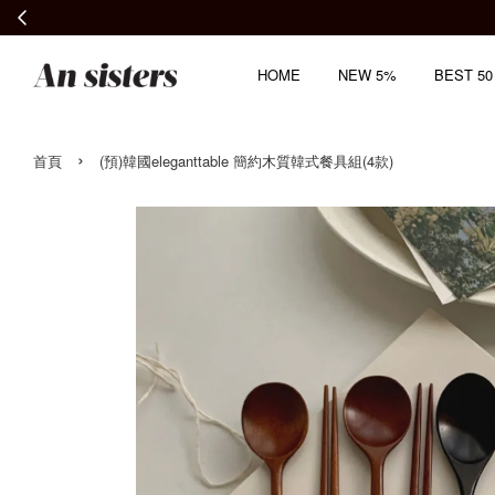
HOME
NEW 5%
BEST 50
›
首頁
(預)韓國eleganttable 簡約木質韓式餐具組(4款)