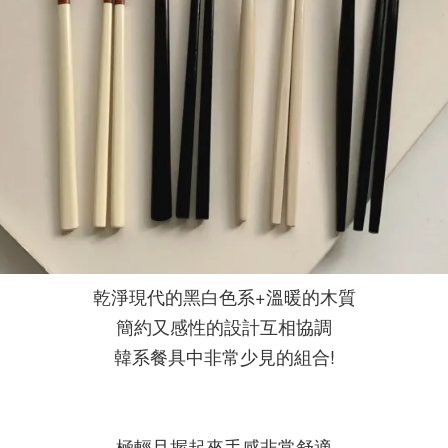
乾淨現代的黑白色系+溫暖的木質
簡約又感性的設計互相協調
韓系餐具中非常少見的組合!
極輕且握起來手感非常舒適