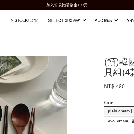
全館滿2000免運📦
IN STOCK! 現貨
SELECT 韓國選物
ACC 飾品
AN'
(預)韓國
具組(4
NT$ 490
Color
oval cream