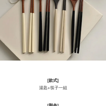
[款式]
湯匙+筷子一組
[顏色]