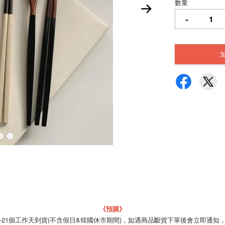
數量
-
《預購》
4-21個工作天到貨(不含假日&韓國休市期間)，如遇商品斷貨下單後會立即通知