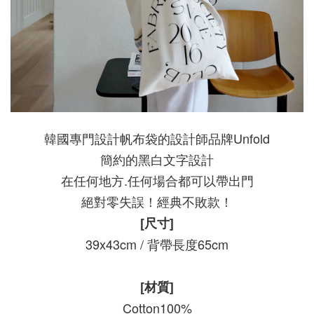
韓國專門設計帆布袋的設計師品牌Unfold
簡約的黑白文字設計
在任何地方.任何場合都可以帶出門
絕對零失誤！經典不敗款！
[尺寸]
39x43cm / 背帶長度65cm
[材質]
Cotton100%