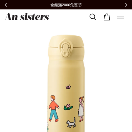
全館滿2000免運📦