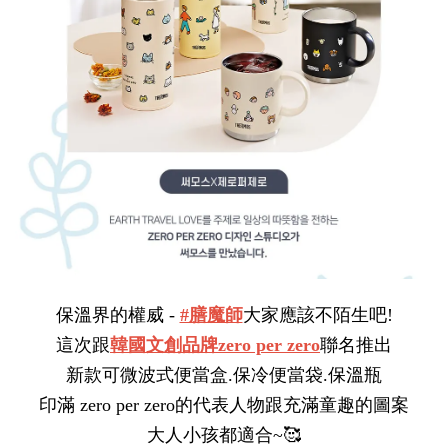
保溫界的權威 - 
#膳魔師
大家應該不陌生吧!
這次跟
韓國文創品牌zero per zero
聯名推出
新款可微波式便當盒.保冷便當袋.保溫瓶
印滿 zero per zero的代表人物跟充滿童趣的圖案
大人小孩都適合~🥰