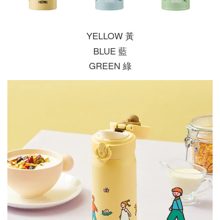
YELLOW 黃
BLUE 藍
GREEN 綠