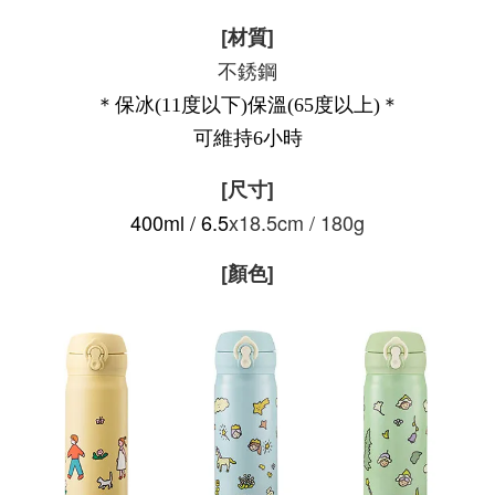
[材質]
不銹鋼
＊保冰(11度以下)保溫(65度以上)
＊
可維持6小時
[尺寸]
400ml / 6.5
x18.5cm / 180g
[顏色]