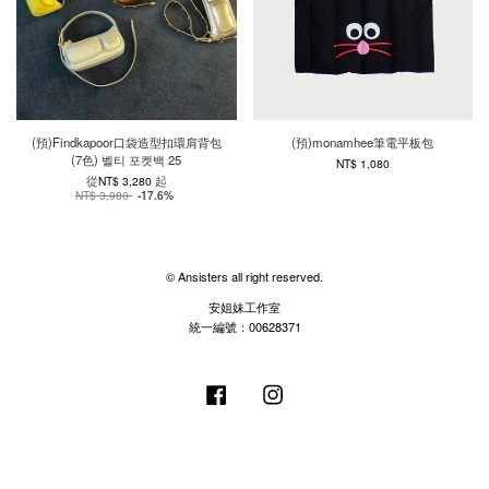
(預)Findkapoor口袋造型扣環肩背包
(預)monamhee筆電平板包
(7色) 벨티 포켓백 25
NT$ 1,080
從
起
NT$ 3,280
NT$ 3,980
-17.6%
© Ansisters all right reserved.
安姐妹工作室
統一編號：00628371
Facebook
Instagram