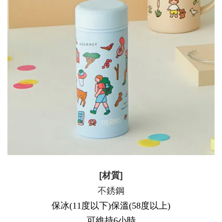
[材質]
不銹鋼
保冰(11度以下)保溫(58度以上)
可維持6小時