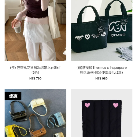
(預) 芭蕾風花邊層次綁帶上衣SET
(預)膳魔師Thermos x Inapsquare
(3色)
聯名系列-保冷便當袋4L(2款)
NT$ 790
NT$ 980
優惠