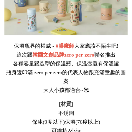
保溫瓶界的權威 - 
#膳魔師
大家應該不陌生吧!
這次跟
韓國文創品牌zero per zero
聯名推出
各種容量跟造型的保溫瓶、保溫壺還有保溫罐
瓶身還印滿 zero per zero的代表人物跟充滿童趣的圖
案
大人小孩都適合~🥰
[材質]
不銹鋼
保冰(9度以下)保溫(76度以上)
可維持2小時