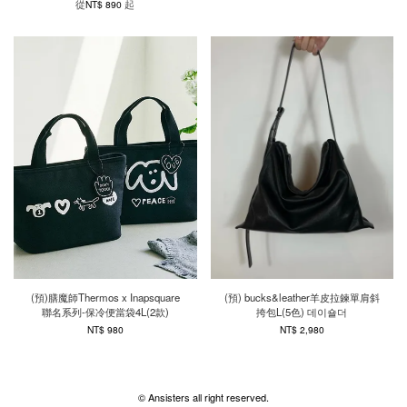
從
起
NT$ 890
(預)膳魔師Thermos x Inapsquare
(預) bucks&leather羊皮拉鍊單肩斜
聯名系列-保冷便當袋4L(2款)
挎包L(5色) 데이숄더
NT$ 980
NT$ 2,980
© Ansisters all right reserved.