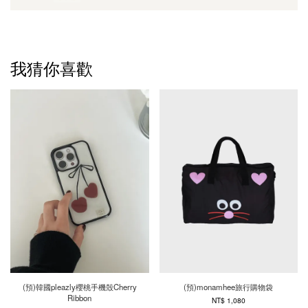
我猜你喜歡
(預)韓國pleazly櫻桃手機殼Cherry
(預)monamhee旅行購物袋
Ribbon
NT$ 1,080