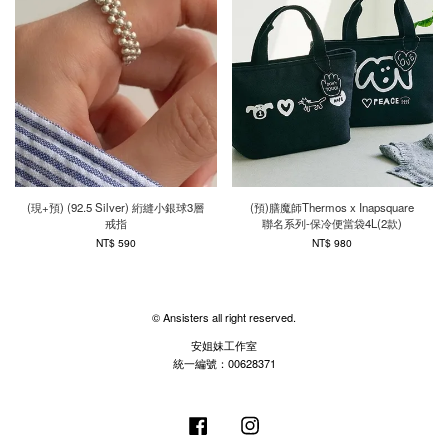
(現+預) (92.5 Silver) 絎縫小銀球3層
(預)膳魔師Thermos x Inapsquare
戒指
聯名系列-保冷便當袋4L(2款)
NT$ 590
NT$ 980
© Ansisters all right reserved.
安姐妹工作室
統一編號：00628371
Facebook
Instagram