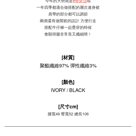
今年的大勢就是
#疊穿法
啦
一年四季都適合做搭配的層次連身裙
肩帶的部分都可以調節
兩側還有做開衩的設計 方便行走
搭配牛仔褲一起疊穿的時候
會顯得腿非常長又纖細唷！
[材質]
聚酯纖維97% 彈性纖維3%
[顏色]
IVORY / BLACK
[尺寸cm]
腰寬49 臀寬52 總長106