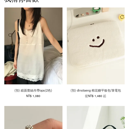
(預) 緞面蕾絲吊帶ops(2色)
(預) dinotaeng 棉花糖平板包/筆電包
從
起
NT$ 1,080
NT$ 1,480