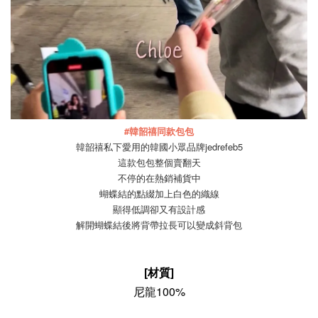
#韓韶禧同款包包
韓韶禧私下愛用的韓國小眾品牌jedrefeb5
這款包包整個賣翻天
不停的在熱銷補貨中
蝴蝶結的點綴加上白色的織線
顯得低調卻又有設計感
解開蝴蝶結後將背帶拉長可以變成斜背包
[材質]
尼龍100%