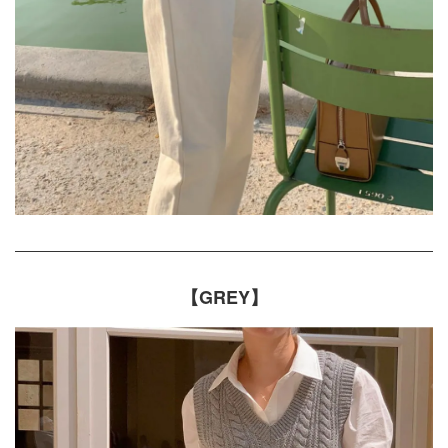
【GREY】