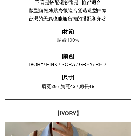
不管是搭配襯衫還是T恤都適合
版型偏輕薄貼身很適合營造造型曲線
台灣的天氣也能無負擔的搭配和穿著!
[材質]
腈綸100%
[顏色]
IVORY/ PINK / SORA / GREY/ RED
[尺寸]
肩寬39 / 胸寬43 / 總長48
【IVORY】