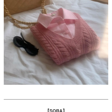
【SORA】