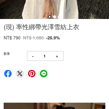
(現) 率性綁帶光澤雪紡上衣
NT$ 790
NT$ 1,080
-26.9%
數量
-
+