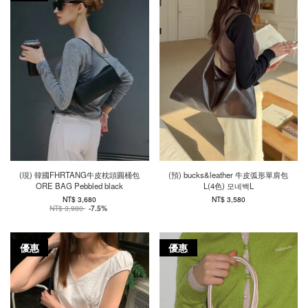
(現) 韓國FHRTANG牛皮枕頭圓桶包
(預) bucks&leather 牛皮弧形單肩包
ORE BAG Pebbled black
L(4色) 모네백L
NT$ 3,680
NT$ 3,580
NT$ 3,980
-7.5%
優惠
優惠