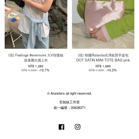
(現) Feelings #evermore 大V領蕾絲
(現) 韓國Rolarola光澤緞買手提包
滾邊層次感上衣
DOT SATIN MINI TOTE BAG pink
NT$ 1,380
NT$ 1,680
NT$ 1,580
-12.7%
NT$ 1,980
-15.2%
© Ansisters all right reserved.
安姐妹工作室
統一編號：00628371
Facebook
Instagram