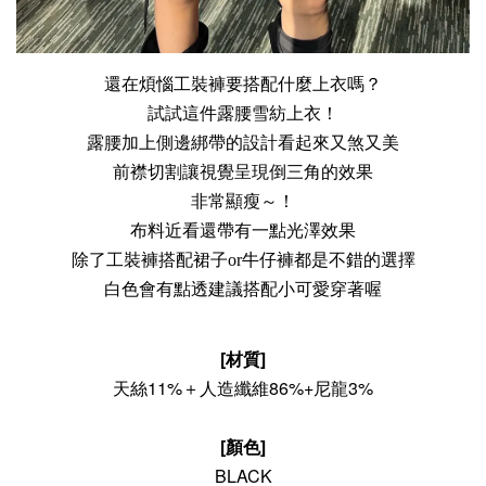
還在煩惱工裝褲要搭配什麼上衣嗎？

試試這件露腰雪紡上衣！

露腰加上側邊綁帶的設計看起來又煞又美

前襟切割讓視覺呈現倒三角的效果

非常顯瘦～！
布料近看還帶有一點光澤效果

除了工裝褲搭配裙子or牛仔褲都是不錯的選擇

白色會有點透建議搭配小可愛穿著喔
[材質]
天絲11%＋人造纖維86%+尼龍3%
[顏色]
BLACK