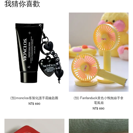
我猜你喜歡
(預)monclos客製化護手霜鑰匙圈
(預) Fanfanduck黃色小鴨無線手拿
電風扇
NT$ 690
NT$ 690