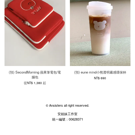
(預) SecondMorning 蘋果筆電包/電
(預) eune mind小熊透明霧感環保杯
腦包
NT$ 690
從
起
NT$ 1,380
© Ansisters all right reserved.
安姐妹工作室
統一編號：00628371