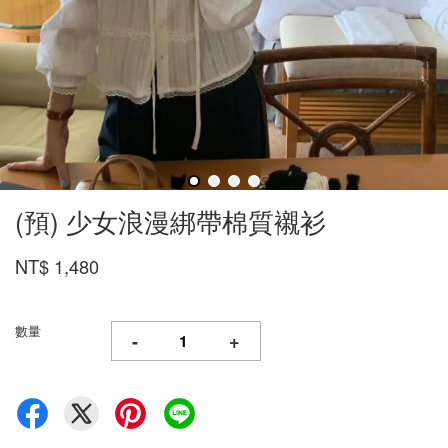
(預) 少女浪漫綁帶棉質襯衫
NT$ 1,480
數量
-
+