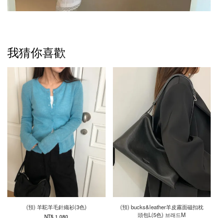
我猜你喜歡
(預) 羊駝羊毛針織衫(3色)
(預) bucks&leather羊皮霧面磁扣枕
頭包L(5色) 브래드M
NT$ 1,080