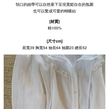
領口的細帶可以自然垂下呈現寬鬆自在的氛圍

也可以繫成可愛的蝴蝶結
[材質]
棉100%
[尺寸cm]
肩寬39 胸寬54 袖長64 袖圍23 總長52