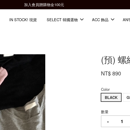
全館滿2000免運📦
IN STOCK! 現貨
SELECT 韓國選物
ACC 飾品
AN'
(預) 
NT$ 890
Color
BLACK
G
數量
-