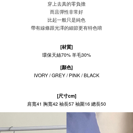
穿上去真的零負擔
而且彈性非常好
比起一般只是純色
帶有線條跟光澤的細節更有特色唷
[材質]
環保天絲70% 羊毛30%
[顏色]
IVORY
/ GREY / PINK / BLACK
[尺寸cm]
肩寬41 胸寬42 袖長57 袖圍16 總長50