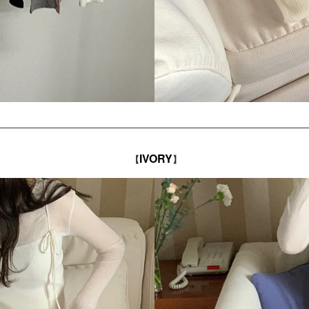
IVORY
【
】