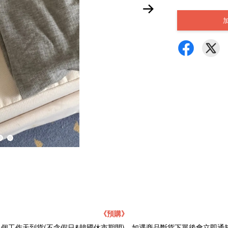
《
預購》
21個工作天到貨(不含假日&韓國休市期間)，如遇商品斷貨下單後會立即