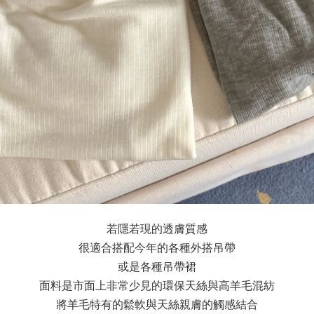
若隱若現的透膚質感
很適合搭配今年的各種外搭吊帶
或是各種吊帶裙
面料是市面上非常少見的環保天絲與高羊毛混紡
將羊毛特有的鬆軟與天絲親膚的觸感結合