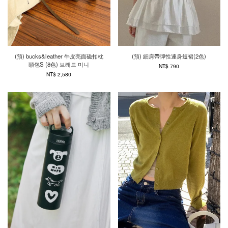
(預) bucks&leather 牛皮亮面磁扣枕
(預) 細肩帶彈性連身短裙(2色)
頭包S (8色) 브래드 미니
NT$ 790
NT$ 2,580