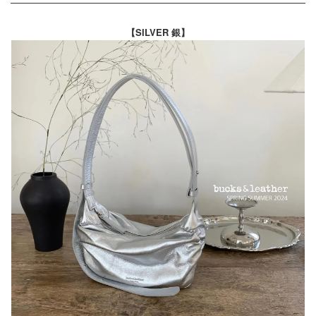
【SILVER 銀】