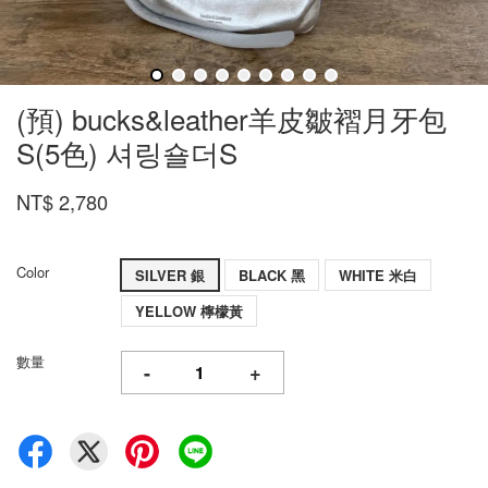
(預) bucks&leather羊皮皺褶月牙包
S(5色) 셔링숄더S
NT$ 2,780
Color
SILVER 銀
BLACK 黑
WHITE 米白
YELLOW 檸檬黃
數量
-
+